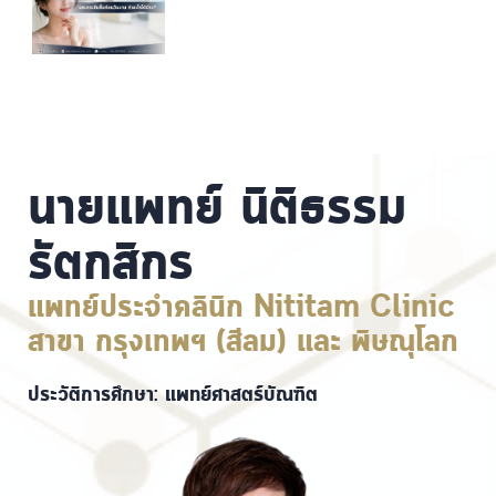
นายแพทย์ นิติธรรม
รัตกสิกร
แพทย์ประจำคลินิก Nititam Clinic
สาขา กรุงเทพฯ (สีลม) และ พิษณุโลก
ประวัติการศึกษา: แพทย์ศาสตร์บัณฑิต