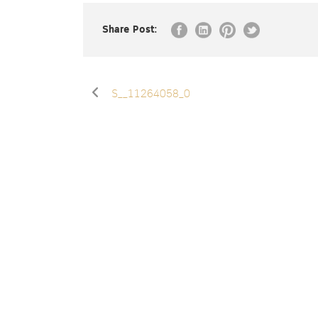
Share Post:
S__11264058_0