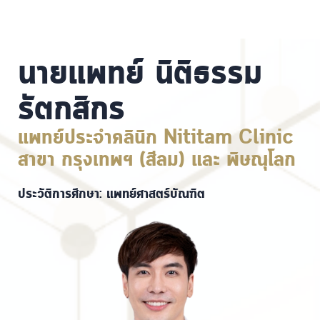
นายแพทย์ นิติธรรม
รัตกสิกร
แพทย์ประจำคลินิก Nititam Clinic
สาขา กรุงเทพฯ (สีลม) และ พิษณุโลก
ประวัติการศึกษา: แพทย์ศาสตร์บัณฑิต