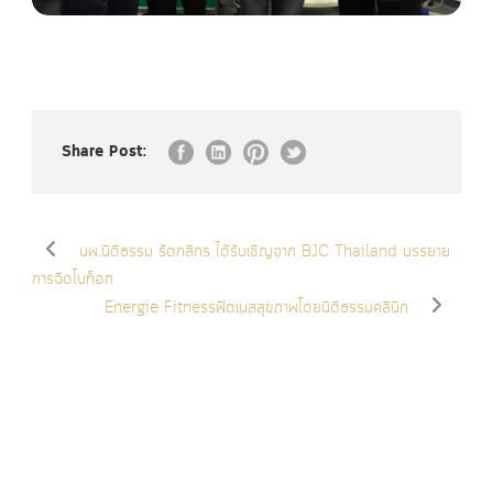
Share Post:
นพ.นิติธรรม รัตกสิกร ได้รับเชิญจาก BJC Thailand บรรยาย
การฉีดโบท็อก
Energie Fitnessฟิตเนสสุขภาพโดยนิติธรรมคลินิก