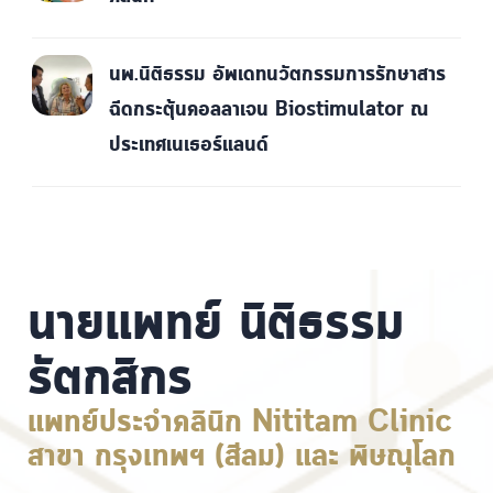
นพ.นิติธรรม อัพเดทนวัตกรรมการรักษาสาร
ฉีดกระตุ้นคอลลาเจน Biostimulator ณ
ประเทศเนเธอร์แลนด์
นายแพทย์ นิติธรรม
รัตกสิกร
แพทย์ประจำคลินิก Nititam Clinic
สาขา กรุงเทพฯ (สีลม) และ พิษณุโลก