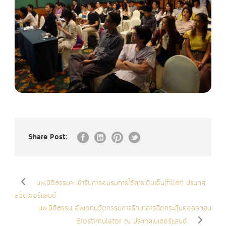
Share Post:
นพ.นิติธรรมฯ เข้ารับการอบรมการใช้สารเติมเต็ม(filler) ประเทศ
สวิตเซอร์แลนด์
นพ.นิติธรรม อัพเดทนวัตกรรมการรักษาสารฉีดกระตุ้นคอลลาเจน
Biostimulator ณ ประเทศเนเธอร์แลนด์