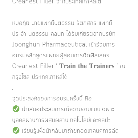
Creanest Filler จากประเทศเกาหลีใต้
.
หมอกุ๋ย นายแพทย์นิติธรรม รัตกสิกร แพทย์
ประจำ นิติธรรม คลินิก ได้รับเกียรติจากบริษัท
Joonghun Pharmaceutical เข้าร่วมการ
อบรมหลักสูตรแพทย์ผู้สอนการฉีดฟิลเลอร์
Creanest Filler ‘ 𝐓𝐫𝐚𝐢𝐧 𝐭𝐡𝐞 𝐓𝐫𝐚𝐢𝐧𝐞𝐫𝐬 ‘ ณ
กรุงโซล ประเทศเกาหลีใต้
.
จุดประสงค์ของการอบรมครั้งนี้ คือ
นำเสนอประสบการณ์ความงามแบบเฉพาะ
บุคคลผ่านการผสมผสานเทคโนโลยีและศิลปะ
เรียนรู้เพื่อนำกลับมาถ่ายทอดเทคนิคการฉีด