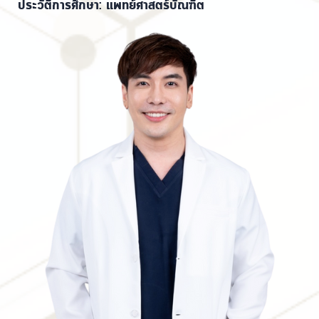
ประวัติการศึกษา: แพทย์ศาสตร์บัณฑิต