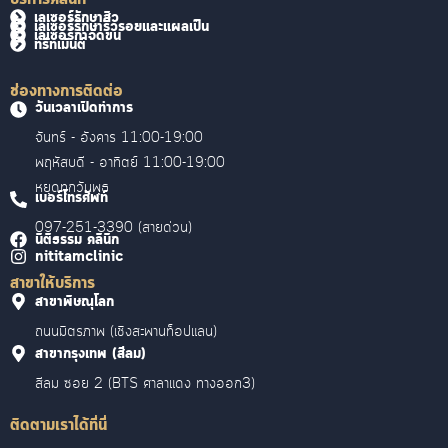
เลเซอร์รักษาสิว
เลเซอร์รักษาริ้วรอยและแผลเป็น
เลเซอร์กำจัดขน
ทรีทเม้นต์
ช่องทางการติดต่อ
วันเวลาเปิดทำการ
จันทร์ - อังคาร 11:00-19:00
พฤหัสบดี - อาทิตย์ 11:00-19:00
หยุดทุกวันพุธ
เบอร์โทรศัพท์
097-251-3390 (สายด่วน)
นิติธรรม คลินิก
nititamclinic
สาขาให้บริการ
สาขาพิษณุโลก
ถนนมิตรภาพ (เชิงสะพานท็อปแลน)
สาขากรุงเทพ (สีลม)
สีลม ซอย 2 (BTS ศาลาแดง ทางออก3)
ติดตามเราได้ที่นี่