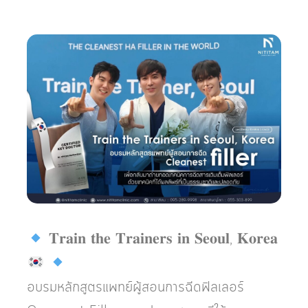
𝐓𝐫𝐚𝐢𝐧 𝐭𝐡𝐞 𝐓𝐫𝐚𝐢𝐧𝐞𝐫𝐬 𝐢𝐧 𝐒𝐞𝐨𝐮𝐥, 𝐊𝐨𝐫𝐞𝐚
อบรมหลักสูตรแพทย์ผู้สอนการฉีดฟิลเลอร์