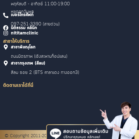
พฤหัสบดี - อาทิตย์ 11:00-19:00
หยุดทุกวันพุธ
เบอร์โทรศัพท์
097-251-3390 (สายด่วน)
นิติธรรม คลินิก
nititamclinic
สาขาให้บริการ
สาขาพิษณุโลก
ถนนมิตรภาพ (เชิงสะพานท็อปแลน)
สาขากรุงเทพ (สีลม)
สีลม ซอย 2 (BTS ศาลาแดง ทางออก3)
ติดตามเราได้ที่นี่
© Copyright 2011-2024 NititamClinic.com (นิติธรรม คลินิก) All right