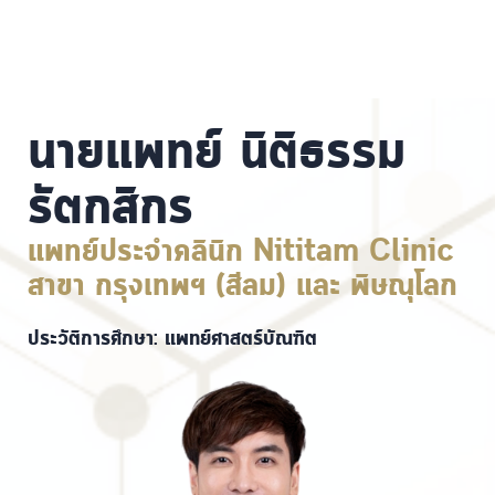
นายแพทย์ นิติธรรม
รัตกสิกร
แพทย์ประจำคลินิก Nititam Clinic
สาขา กรุงเทพฯ (สีลม) และ พิษณุโลก
ประวัติการศึกษา: แพทย์ศาสตร์บัณฑิต