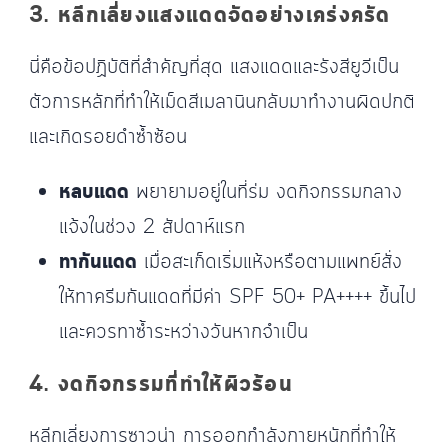
3. หลีกเลี่ยงแสงแดดจัดอย่างเคร่งครัด
นี่คือข้อปฏิบัติที่สำคัญที่สุด แสงแดดและรังสียูวีเป็น
ตัวการหลักที่ทำให้เม็ดสีเมลานินกลับมาทำงานผิดปกติ
และเกิดรอยดำซ้ำซ้อน
หลบแดด
พยายามอยู่ในที่ร่ม งดกิจกรรมกลาง
แจ้งในช่วง 2 สัปดาห์แรก
ทากันแดด
เมื่อสะเก็ดเริ่มแห้งหรือตามแพทย์สั่ง
ให้ทาครีมกันแดดที่มีค่า SPF 50+ PA++++ ขึ้นไป
และควรทาซ้ำระหว่างวันหากจำเป็น
4. งดกิจกรรมที่ทำให้ผิวร้อน
หลีกเลี่ยงการซาวน่า การออกกำลังกายหนักที่ทำให้