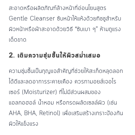
สะอาดหรือผลิตภัณฑ์ล้างหน้าที่อ่อนโยนสูตร
Gentle Cleanser ซับหน้าให้แห้งด้วยทิชชูสำหรับ
ผิวหน้าหรือผ้าสะอาดด้วยวิธี “ซับเบา ๆ” ห้ามถูแรง
เด็ดขาด
2. เติมความชุ่มชื้นให้ผิวสม่ำเสมอ
ความชุ่มชื้นเป็นกุญแจสำคัญที่ช่วยให้สะเก็ดหลุดลอก
ได้ดีและลดอาการระคายเคือง ควรทามอยส์เจอไร
เซอร์ (Moisturizer) ที่ไม่มีส่วนผสมของ
แอลกอฮอล์ น้ำหอม หรือกรดผลัดเซลล์ผิว (เช่น
AHA, BHA, Retinol) เพื่อเสริมสร้างเกราะป้องกัน
ผิวให้แข็งแรง