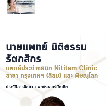
นายแพทย์ นิติธรรม
รัตกสิกร
แพทย์ประจำคลินิก Nititam Clinic
สาขา กรุงเทพฯ (สีลม) และ พิษณุโลก
ประวัติการศึกษา: แพทย์ศาสตร์บัณฑิต