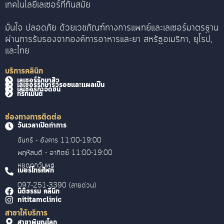
เทคโนโลยีเลเซอร์ที่ทันสมัย
มั่นใจ ปลอดภัย ด้วยเวชภัณฑ์ทางการแพทย์และเลเซอร์มาตรฐาน
ผ่านการรับรองจากองค์การอาหารและยา สหรัฐอเมริกา, ยุโรป,
และไทย
บริการคลินิก
เลเซอร์รักษาสิว
เลเซอร์รักษาริ้วรอยและแผลเป็น
เลเซอร์กำจัดขน
ทรีทเม้นต์
ช่องทางการติดต่อ
วันเวลาเปิดทำการ
จันทร์ - อังคาร 11:00-19:00
พฤหัสบดี - อาทิตย์ 11:00-19:00
หยุดทุกวันพุธ
เบอร์โทรศัพท์
097-251-3390 (สายด่วน)
นิติธรรม คลินิก
nititamclinic
สาขาให้บริการ
สาขาพิษณุโลก