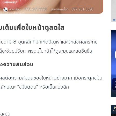
มเต็มเพื่อใบหน้าดูสดใส
บว่ามี 3 จุดหลักที่มักเกิดปัญหาและมักส่งผลกระทบ
จะช่วยปรับภาพรวมใบหน้าให้ดูละมุนและสดชื่นขึ้น
องความสมส่วน
มีผลต่อความสมดุลของใบหน้าอย่างมาก เมื่อกระดูกขมับ
กิดลักษณะ “ขมับตอบ” หรือเป็นแอ่งลึก
่ละมุน