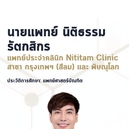
นายแพทย์ นิติธรรม
รัตกสิกร
แพทย์ประจำคลินิก Nititam Clinic
สาขา กรุงเทพฯ (สีลม) และ พิษณุโลก
ประวัติการศึกษา: แพทย์ศาสตร์บัณฑิต