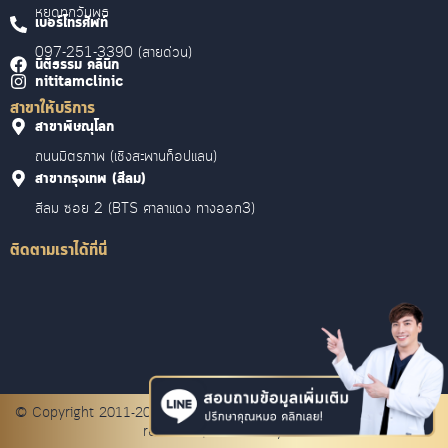
หยุดทุกวันพุธ
เบอร์โทรศัพท์
097-251-3390 (สายด่วน)
นิติธรรม คลินิก
nititamclinic
สาขาให้บริการ
สาขาพิษณุโลก
ถนนมิตรภาพ (เชิงสะพานท็อปแลน)
สาขากรุงเทพ (สีลม)
สีลม ซอย 2 (BTS ศาลาแดง ทางออก3)
ติดตามเราได้ที่นี่
© Copyright 2011-2024 NititamClinic.com (นิติธรรม คลินิก) All right
reserved.| Website by Cz