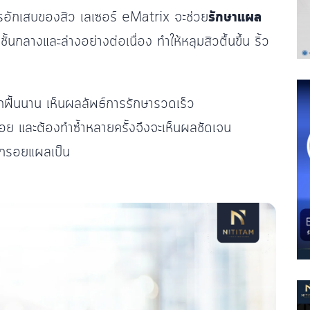
การอักเสบของสิว เลเซอร์ eMatrix จะช่วย
รักษาแผล
นกลางและล่างอย่างต่อเนื่อง ทำให้หลุมสิวตื้นขึ้น ริ้ว
พักฟื้นนาน เห็นผลลัพธ์การรักษารวดเร็ว
อย และต้องทำซ้ำหลายครั้งจึงจะเห็นผลชัดเจน
ลึกรอยแผลเป็น