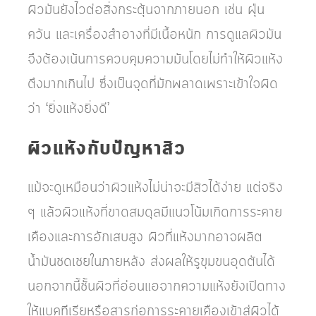
ผิวมันยังไวต่อสิ่งกระตุ้นจากภายนอก เช่น ฝุ่น
ควัน และเครื่องสำอางที่มีเนื้อหนัก การดูแลผิวมัน
จึงต้องเน้นการควบคุมความมันโดยไม่ทำให้ผิวแห้ง
ตึงมากเกินไป ซึ่งเป็นจุดที่มักพลาดเพราะเข้าใจผิด
ว่า ‘ยิ่งแห้งยิ่งดี’
ผิวแห้งกับปัญหาสิว
แม้จะดูเหมือนว่าผิวแห้งไม่น่าจะมีสิวได้ง่าย แต่จริง
ๆ แล้วผิวแห้งที่ขาดสมดุลมีแนวโน้มเกิดการระคาย
เคืองและการอักเสบสูง ผิวที่แห้งมากอาจผลิต
น้ำมันชดเชยในภายหลัง ส่งผลให้รูขุมขนอุดตันได้
นอกจากนี้ชั้นผิวที่อ่อนแอจากความแห้งยังเปิดทาง
ให้แบคทีเรียหรือสารก่อการระคายเคืองเข้าสู่ผิวได้