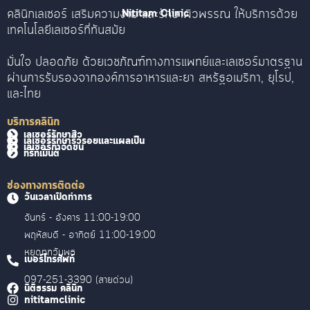
คลินิกเลเซอร์ เสริมความงาม และรักษาผิวพรรณ ให้บริการด้วย
Nititam Clinic
เทคโนโลยีเลเซอร์ที่ทันสมัย
มั่นใจ ปลอดภัย ด้วยเวชภัณฑ์ทางการแพทย์และเลเซอร์มาตรฐาน
ผ่านการรับรองจากองค์การอาหารและยา สหรัฐอเมริกา, ยุโรป,
และไทย
บริการคลินิก
เลเซอร์รักษาสิว
เลเซอร์รักษาริ้วรอยและแผลเป็น
เลเซอร์กำจัดขน
ทรีทเม้นต์
ช่องทางการติดต่อ
วันเวลาเปิดทำการ
จันทร์ - อังคาร 11:00-19:00
พฤหัสบดี - อาทิตย์ 11:00-19:00
หยุดทุกวันพุธ
เบอร์โทรศัพท์
097-251-3390 (สายด่วน)
นิติธรรม คลินิก
nititamclinic