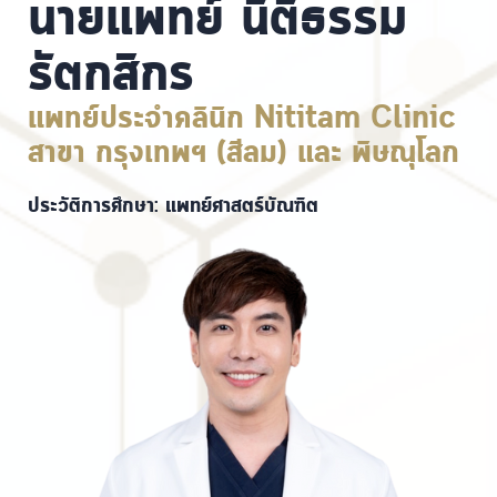
นายแพทย์ นิติธรรม
รัตกสิกร
แพทย์ประจำคลินิก Nititam Clinic
สาขา กรุงเทพฯ (สีลม) และ พิษณุโลก
ประวัติการศึกษา: แพทย์ศาสตร์บัณฑิต