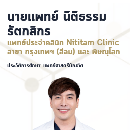
นายแพทย์ นิติธรรม
รัตกสิกร
แพทย์ประจำคลินิก Nititam Clinic
สาขา กรุงเทพฯ (สีลม) และ พิษณุโลก
ประวัติการศึกษา: แพทย์ศาสตร์บัณฑิต