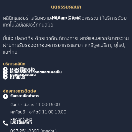
นิติธรรมคลินิก
คลินิกเลเซอร์ เสริมความงาม และรักษาผิวพรรณ ให้บริการด้วย
Nititam Clinic
เทคโนโลยีเลเซอร์ที่ทันสมัย
มั่นใจ ปลอดภัย ด้วยเวชภัณฑ์ทางการแพทย์และเลเซอร์มาตรฐาน
ผ่านการรับรองจากองค์การอาหารและยา สหรัฐอเมริกา, ยุโรป,
และไทย
บริการคลินิก
เลเซอร์รักษาสิว
เลเซอร์รักษาริ้วรอยและแผลเป็น
เลเซอร์กำจัดขน
ทรีทเม้นต์
ช่องทางการติดต่อ
วันเวลาเปิดทำการ
จันทร์ - อังคาร 11:00-19:00
พฤหัสบดี - อาทิตย์ 11:00-19:00
หยุดทุกวันพุธ
เบอร์โทรศัพท์
097-251-3390 (สายด่วน)