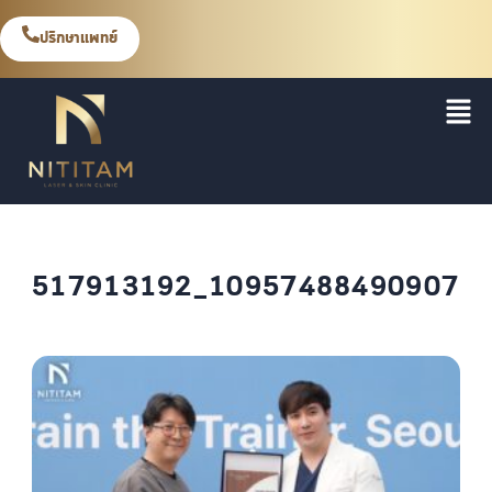
ปรึกษาแพทย์
517913192_109574884909079