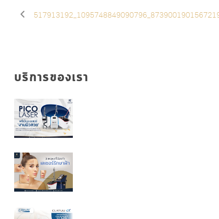
517913192_1095748849090796_873900190156721
บริการของเรา