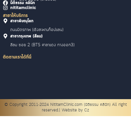
นิติธรรม คลินิก
nititamclinic
สาขาให้บริการ
สาขาพิษณุโลก
ถนนมิตรภาพ (เชิงสะพานท็อปแลน)
สาขากรุงเทพ (สีลม)
สีลม ซอย 2 (BTS ศาลาแดง ทางออก3)
ติดตามเราได้ที่นี่
© Copyright 2011-2024 NititamClinic.com (นิติธรรม คลินิก) All right
reserved.| Website by Cz