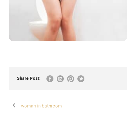
Share Post:
woman-in-bathroom