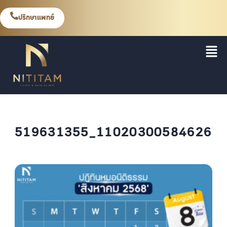
ปรึกษาแพทย์
519631355_110203005846267