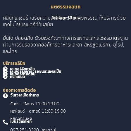
นิติธรรมคลินิก
คลินิกเลเซอร์ เสริมความงาม และรักษาผิวพรรณ ให้บริการด้วย
Nititam Clinic
เทคโนโลยีเลเซอร์ที่ทันสมัย
มั่นใจ ปลอดภัย ด้วยเวชภัณฑ์ทางการแพทย์และเลเซอร์มาตรฐาน
ผ่านการรับรองจากองค์การอาหารและยา สหรัฐอเมริกา, ยุโรป,
และไทย
บริการคลินิก
เลเซอร์รักษาสิว
เลเซอร์รักษาริ้วรอยและแผลเป็น
เลเซอร์กำจัดขน
ทรีทเม้นต์
ช่องทางการติดต่อ
วันเวลาเปิดทำการ
จันทร์ - อังคาร 11:00-19:00
พฤหัสบดี - อาทิตย์ 11:00-19:00
หยุดทุกวันพุธ
เบอร์โทรศัพท์
097-251-3390 (สายด่วน)