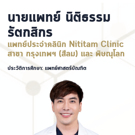
นายแพทย์ นิติธรรม
รัตกสิกร
แพทย์ประจำคลินิก Nititam Clinic
สาขา กรุงเทพฯ (สีลม) และ พิษณุโลก
ประวัติการศึกษา: แพทย์ศาสตร์บัณฑิต