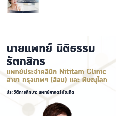
นายแพทย์ นิติธรรม
รัตกสิกร
แพทย์ประจำคลินิก Nititam Clinic
สาขา กรุงเทพฯ (สีลม) และ พิษณุโลก
ประวัติการศึกษา: แพทย์ศาสตร์บัณฑิต