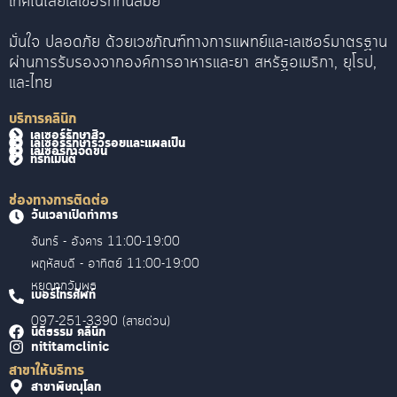
เทคโนโลยีเลเซอร์ที่ทันสมัย
มั่นใจ ปลอดภัย ด้วยเวชภัณฑ์ทางการแพทย์และเลเซอร์มาตรฐาน
ผ่านการรับรองจากองค์การอาหารและยา สหรัฐอเมริกา, ยุโรป,
และไทย
บริการคลินิก
เลเซอร์รักษาสิว
เลเซอร์รักษาริ้วรอยและแผลเป็น
เลเซอร์กำจัดขน
ทรีทเม้นต์
ช่องทางการติดต่อ
วันเวลาเปิดทำการ
จันทร์ - อังคาร 11:00-19:00
พฤหัสบดี - อาทิตย์ 11:00-19:00
หยุดทุกวันพุธ
เบอร์โทรศัพท์
097-251-3390 (สายด่วน)
นิติธรรม คลินิก
nititamclinic
สาขาให้บริการ
สาขาพิษณุโลก