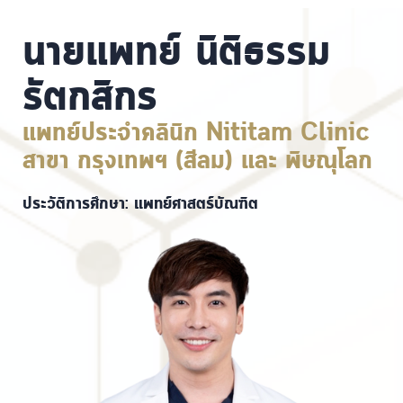
นายแพทย์ นิติธรรม
รัตกสิกร
แพทย์ประจำคลินิก Nititam Clinic
สาขา กรุงเทพฯ (สีลม) และ พิษณุโลก
ประวัติการศึกษา: แพทย์ศาสตร์บัณฑิต