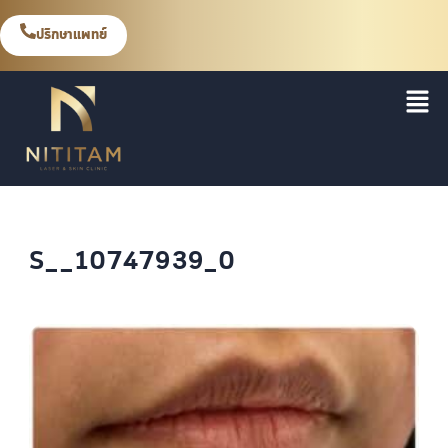
ปรึกษาแพทย์
S__10747939_0