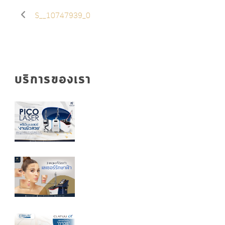
S__10747939_0
บริการของเรา