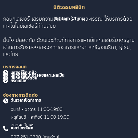
นิติธรรมคลินิก
คลินิกเลเซอร์ เสริมความงาม และรักษาผิวพรรณ ให้บริการด้วย
Nititam Clinic
เทคโนโลยีเลเซอร์ที่ทันสมัย
มั่นใจ ปลอดภัย ด้วยเวชภัณฑ์ทางการแพทย์และเลเซอร์มาตรฐาน
ผ่านการรับรองจากองค์การอาหารและยา สหรัฐอเมริกา, ยุโรป,
และไทย
บริการคลินิก
เลเซอร์รักษาสิว
เลเซอร์รักษาริ้วรอยและแผลเป็น
เลเซอร์กำจัดขน
ทรีทเม้นต์
ช่องทางการติดต่อ
วันเวลาเปิดทำการ
จันทร์ - อังคาร 11:00-19:00
พฤหัสบดี - อาทิตย์ 11:00-19:00
หยุดทุกวันพุธ
เบอร์โทรศัพท์
097-251-3390 (สายด่วน)