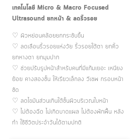
เทคโนโลยี Micro & Macro Focused
Ultrasound ยกหน้า & ลดริ้วรอย
♡ ผิวหย่อนคล้อยยกกระชับขึ้น
♡ ลดเลือนริ้วรอยแห่งวัย ริ้วรอยใต้ตา ยกคิ้ว
ยกหางตา ยกมุมปาก
♡ ช่วยปรับรูปหน้าสำหรับคนที่มีแก้มเยอะ เหนียง
ย้อย คางสองชั้น ให้เรียวเล็กลง วีเชพ กรอบหน้า
ชัด
♡ ลดไขมันส่วนเกินใต้ชั้นผิวบริเวณใบหน้า
♡ ไม่ต้องฉีด ไม่เกิดบาดแผล ไม่ต้องพักฟื้น หลัง
ทำ ใช้ชีวิตประจำวันได้ตามปกติ