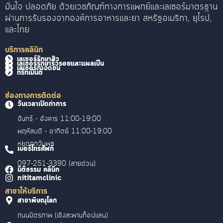
มั่นใจ ปลอดภัย ด้วยเวชภัณฑ์ทางการแพทย์และเลเซอร์มาตรฐาน
ผ่านการรับรองจากองค์การอาหารและยา สหรัฐอเมริกา, ยุโรป,
และไทย
บริการคลินิก
เลเซอร์รักษาสิว
เลเซอร์รักษาริ้วรอยและแผลเป็น
เลเซอร์กำจัดขน
ทรีทเม้นต์
ช่องทางการติดต่อ
วันเวลาเปิดทำการ
จันทร์ - อังคาร 11:00-19:00
พฤหัสบดี - อาทิตย์ 11:00-19:00
หยุดทุกวันพุธ
เบอร์โทรศัพท์
097-251-3390 (สายด่วน)
นิติธรรม คลินิก
nititamclinic
สาขาให้บริการ
สาขาพิษณุโลก
ถนนมิตรภาพ (เชิงสะพานท็อปแลน)