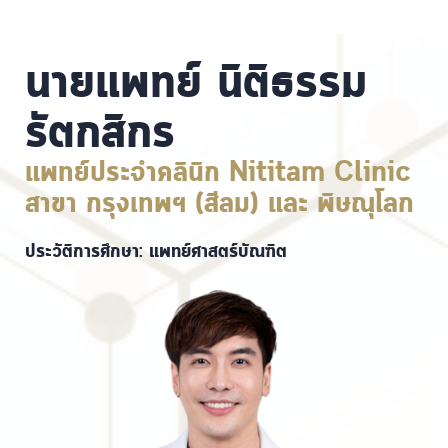
นายแพทย์ นิติธรรม
รัตกสิกร
แพทย์ประจำคลินิก Nititam Clinic
สาขา กรุงเทพฯ (สีลม) และ พิษณุโลก
ประวัติการศึกษา: แพทย์ศาสตร์บัณฑิต