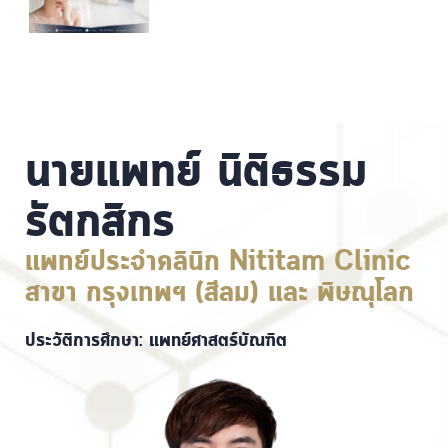
นายแพทย์ นิติธรรม
รัตกสิกร
แพทย์ประจำคลินิก Nititam Clinic
สาขา กรุงเทพฯ (สีลม) และ พิษณุโลก
ประวัติการศึกษา: แพทย์ศาสตร์บัณฑิต