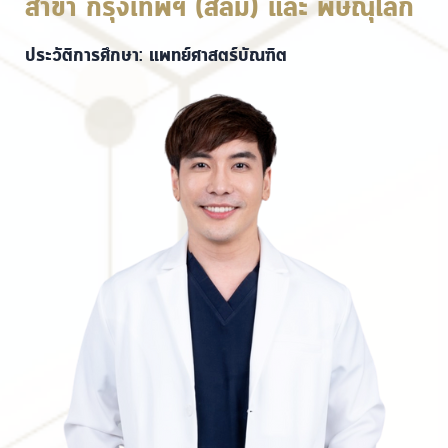
สาขา กรุงเทพฯ (สีลม) และ พิษณุโลก
ประวัติการศึกษา: แพทย์ศาสตร์บัณฑิต