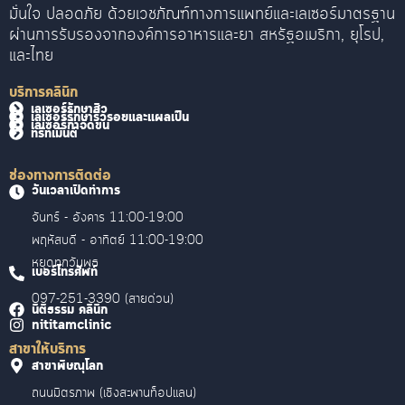
มั่นใจ ปลอดภัย ด้วยเวชภัณฑ์ทางการแพทย์และเลเซอร์มาตรฐาน
ผ่านการรับรองจากองค์การอาหารและยา สหรัฐอเมริกา, ยุโรป,
และไทย
บริการคลินิก
เลเซอร์รักษาสิว
เลเซอร์รักษาริ้วรอยและแผลเป็น
เลเซอร์กำจัดขน
ทรีทเม้นต์
ช่องทางการติดต่อ
วันเวลาเปิดทำการ
จันทร์ - อังคาร 11:00-19:00
พฤหัสบดี - อาทิตย์ 11:00-19:00
หยุดทุกวันพุธ
เบอร์โทรศัพท์
097-251-3390 (สายด่วน)
นิติธรรม คลินิก
nititamclinic
สาขาให้บริการ
สาขาพิษณุโลก
ถนนมิตรภาพ (เชิงสะพานท็อปแลน)