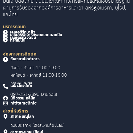
มั่นใจ ปลอดภัย ด้วยเวชภัณฑ์ทางการแพทย์และเลเซอร์มาตรฐาน
ผ่านการรับรองจากองค์การอาหารและยา สหรัฐอเมริกา, ยุโรป,
และไทย
บริการคลินิก
เลเซอร์รักษาสิว
เลเซอร์รักษาริ้วรอยและแผลเป็น
เลเซอร์กำจัดขน
ทรีทเม้นต์
ช่องทางการติดต่อ
วันเวลาเปิดทำการ
จันทร์ - อังคาร 11:00-19:00
พฤหัสบดี - อาทิตย์ 11:00-19:00
หยุดทุกวันพุธ
เบอร์โทรศัพท์
097-251-3390 (สายด่วน)
นิติธรรม คลินิก
nititamclinic
สาขาให้บริการ
สาขาพิษณุโลก
ถนนมิตรภาพ (เชิงสะพานท็อปแลน)
สาขากรุงเทพ (สีลม)