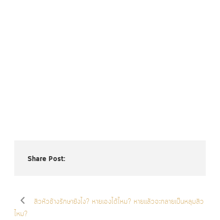
Share Post:
สิวหัวช้างรักษายังไง? หายเองได้ไหม? หายแล้วจะกลายเป็นหลุมสิว
ไหม?