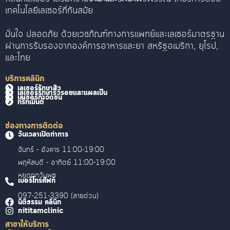
เทคโนโลยีเลเซอร์ที่ทันสมัย
มั่นใจ ปลอดภัย ด้วยเวชภัณฑ์ทางการแพทย์และเลเซอร์มาตรฐาน
ผ่านการรับรองจากองค์การอาหารและยา สหรัฐอเมริกา, ยุโรป,
และไทย
บริการคลินิก
เลเซอร์รักษาสิว
เลเซอร์รักษาริ้วรอยและแผลเป็น
เลเซอร์กำจัดขน
ทรีทเม้นต์
ช่องทางการติดต่อ
วันเวลาเปิดทำการ
จันทร์ - อังคาร 11:00-19:00
พฤหัสบดี - อาทิตย์ 11:00-19:00
หยุดทุกวันพุธ
เบอร์โทรศัพท์
097-251-3390 (สายด่วน)
นิติธรรม คลินิก
nititamclinic
สาขาให้บริการ