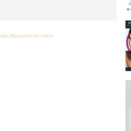
น พร้อมวิธีดูแลรอยสิวหลังการรักษา