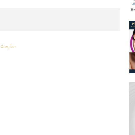
 พิษณุโลก