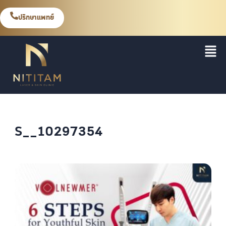
ปรึกษาแพทย์
S__10297354