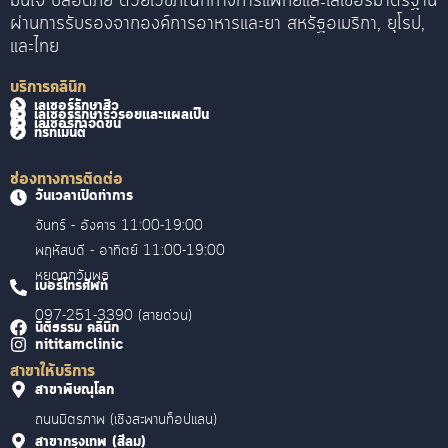
มั่นใจ ปลอดภัย ด้วยเวชภัณฑ์ทางการแพทย์และเลเซอร์มาตรฐาน
ผ่านการรับรองจากองค์การอาหารและยา สหรัฐอเมริกา, ยุโรป,
และไทย
บริการคลินิก
เลเซอร์รักษาสิว
เลเซอร์รักษาริ้วรอยและแผลเป็น
เลเซอร์กำจัดขน
ทรีทเม้นต์
ช่องทางการติดต่อ
วันเวลาเปิดทำการ
จันทร์ - อังคาร 11:00-19:00
พฤหัสบดี - อาทิตย์ 11:00-19:00
หยุดทุกวันพุธ
เบอร์โทรศัพท์
097-251-3390 (สายด่วน)
นิติธรรม คลินิก
nititamclinic
สาขาให้บริการ
สาขาพิษณุโลก
ถนนมิตรภาพ (เชิงสะพานท็อปแลน)
สาขากรุงเทพ (สีลม)