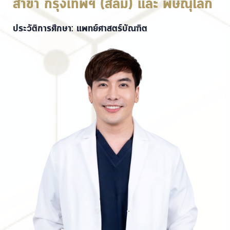
สาขา กรุงเทพฯ (สีลม) และ พิษณุโลก
ประวัติการศึกษา: แพทย์ศาสตร์บัณฑิต