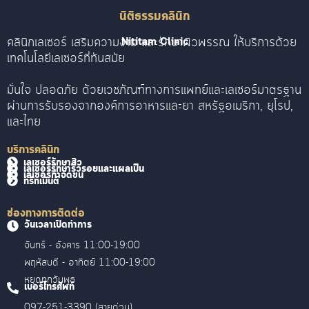
นิติธรรมคลินิก
คลินิกเลเซอร์ เสริมความงาม และรักษาผิวพรรณ ให้บริการด้วย
Nititam Clinic
เทคโนโลยีเลเซอร์ที่ทันสมัย
มั่นใจ ปลอดภัย ด้วยเวชภัณฑ์ทางการแพทย์และเลเซอร์มาตรฐาน
ผ่านการรับรองจากองค์การอาหารและยา สหรัฐอเมริกา, ยุโรป,
และไทย
บริการคลินิก
เลเซอร์รักษาสิว
เลเซอร์รักษาริ้วรอยและแผลเป็น
เลเซอร์กำจัดขน
ทรีทเม้นต์
ช่องทางการติดต่อ
วันเวลาเปิดทำการ
จันทร์ - อังคาร 11:00-19:00
พฤหัสบดี - อาทิตย์ 11:00-19:00
หยุดทุกวันพุธ
เบอร์โทรศัพท์
097-251-3390 (สายด่วน)