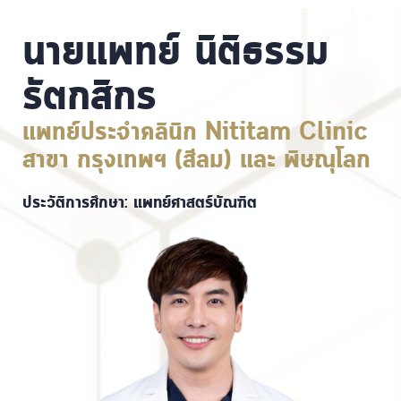
นายแพทย์ นิติธรรม
รัตกสิกร
แพทย์ประจำคลินิก Nititam Clinic
สาขา กรุงเทพฯ (สีลม) และ พิษณุโลก
ประวัติการศึกษา: แพทย์ศาสตร์บัณฑิต