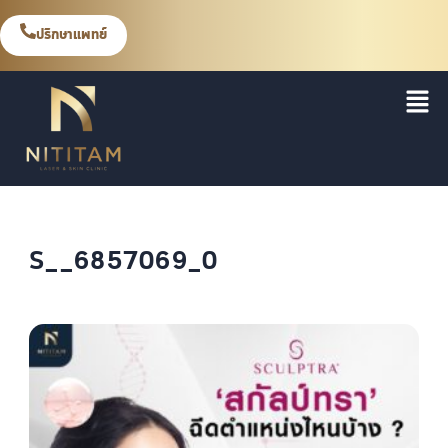
ปรึกษาแพทย์
S__6857069_0