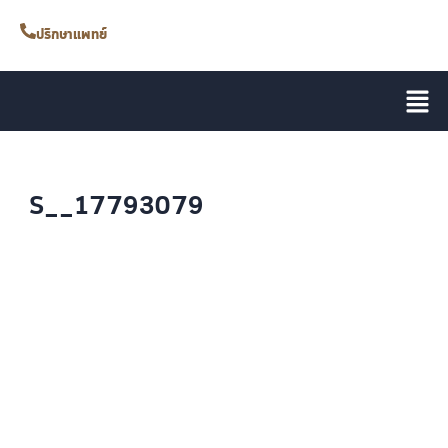
ปรึกษาแพทย์
S__17793079