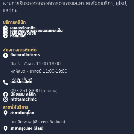
ผ่านการรับรองจากองค์การอาหารและยา สหรัฐอเมริกา, ยุโรป,
และไทย
บริการคลินิก
เลเซอร์รักษาสิว
เลเซอร์รักษาริ้วรอยและแผลเป็น
เลเซอร์กำจัดขน
ทรีทเม้นต์
ช่องทางการติดต่อ
วันเวลาเปิดทำการ
จันทร์ - อังคาร 11:00-19:00
พฤหัสบดี - อาทิตย์ 11:00-19:00
หยุดทุกวันพุธ
เบอร์โทรศัพท์
097-251-3390 (สายด่วน)
นิติธรรม คลินิก
nititamclinic
สาขาให้บริการ
สาขาพิษณุโลก
ถนนมิตรภาพ (เชิงสะพานท็อปแลน)
สาขากรุงเทพ (สีลม)