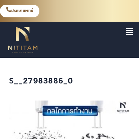
ปรึกษาแพทย์
S__27983886_0