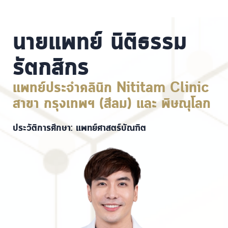
นายแพทย์ นิติธรรม
รัตกสิกร
แพทย์ประจำคลินิก Nititam Clinic
สาขา กรุงเทพฯ (สีลม) และ พิษณุโลก
ประวัติการศึกษา: แพทย์ศาสตร์บัณฑิต