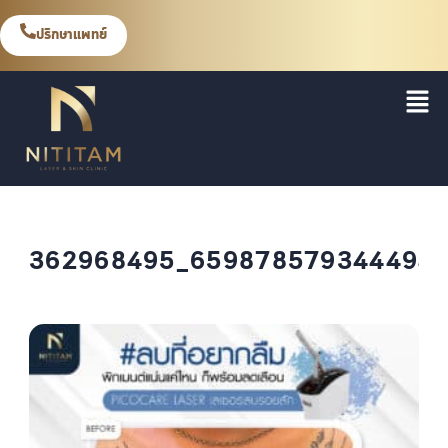
ปรึกษาแพทย์
362968495_659878579344494