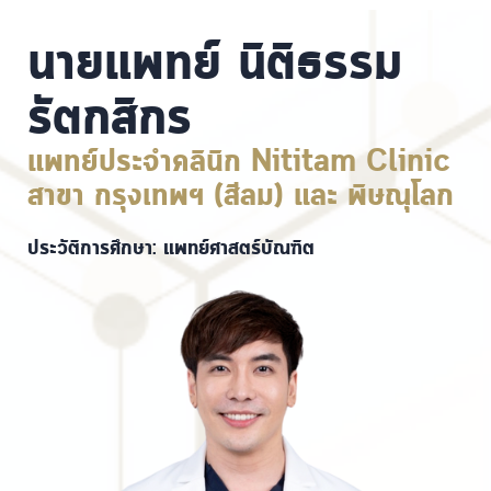
นายแพทย์ นิติธรรม
รัตกสิกร
แพทย์ประจำคลินิก Nititam Clinic
สาขา กรุงเทพฯ (สีลม) และ พิษณุโลก
ประวัติการศึกษา: แพทย์ศาสตร์บัณฑิต