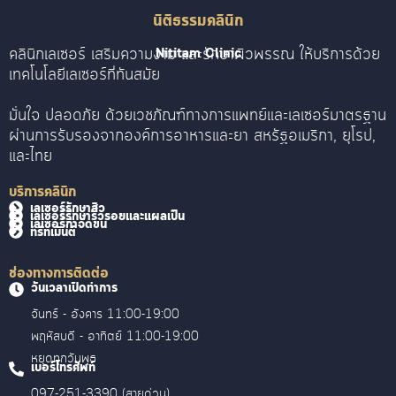
นิติธรรมคลินิก
คลินิกเลเซอร์ เสริมความงาม และรักษาผิวพรรณ ให้บริการด้วย
Nititam Clinic
เทคโนโลยีเลเซอร์ที่ทันสมัย
มั่นใจ ปลอดภัย ด้วยเวชภัณฑ์ทางการแพทย์และเลเซอร์มาตรฐาน
ผ่านการรับรองจากองค์การอาหารและยา สหรัฐอเมริกา, ยุโรป,
และไทย
บริการคลินิก
เลเซอร์รักษาสิว
เลเซอร์รักษาริ้วรอยและแผลเป็น
เลเซอร์กำจัดขน
ทรีทเม้นต์
ช่องทางการติดต่อ
วันเวลาเปิดทำการ
จันทร์ - อังคาร 11:00-19:00
พฤหัสบดี - อาทิตย์ 11:00-19:00
หยุดทุกวันพุธ
เบอร์โทรศัพท์
097-251-3390 (สายด่วน)