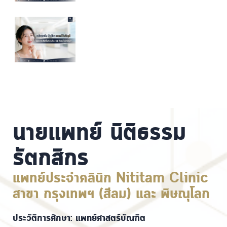
นายแพทย์ นิติธรรม
รัตกสิกร
แพทย์ประจำคลินิก Nititam Clinic
สาขา กรุงเทพฯ (สีลม) และ พิษณุโลก
ประวัติการศึกษา: แพทย์ศาสตร์บัณฑิต