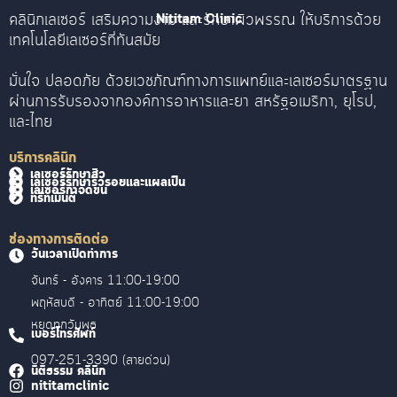
คลินิกเลเซอร์ เสริมความงาม และรักษาผิวพรรณ ให้บริการด้วย
Nititam Clinic
เทคโนโลยีเลเซอร์ที่ทันสมัย
มั่นใจ ปลอดภัย ด้วยเวชภัณฑ์ทางการแพทย์และเลเซอร์มาตรฐาน
ผ่านการรับรองจากองค์การอาหารและยา สหรัฐอเมริกา, ยุโรป,
และไทย
บริการคลินิก
เลเซอร์รักษาสิว
เลเซอร์รักษาริ้วรอยและแผลเป็น
เลเซอร์กำจัดขน
ทรีทเม้นต์
ช่องทางการติดต่อ
วันเวลาเปิดทำการ
จันทร์ - อังคาร 11:00-19:00
พฤหัสบดี - อาทิตย์ 11:00-19:00
หยุดทุกวันพุธ
เบอร์โทรศัพท์
097-251-3390 (สายด่วน)
นิติธรรม คลินิก
nititamclinic