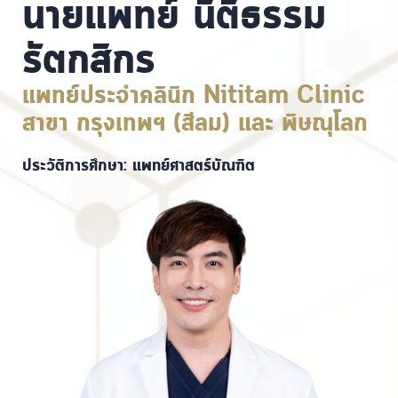
นายแพทย์ นิติธรรม
รัตกสิกร
แพทย์ประจำคลินิก Nititam Clinic
สาขา กรุงเทพฯ (สีลม) และ พิษณุโลก
ประวัติการศึกษา: แพทย์ศาสตร์บัณฑิต