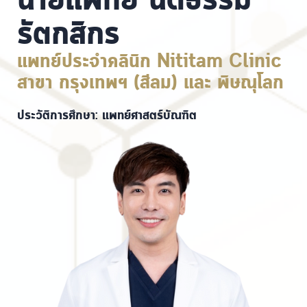
นายแพทย์ นิติธรรม
รัตกสิกร
แพทย์ประจำคลินิก Nititam Clinic
สาขา กรุงเทพฯ (สีลม) และ พิษณุโลก
ประวัติการศึกษา: แพทย์ศาสตร์บัณฑิต