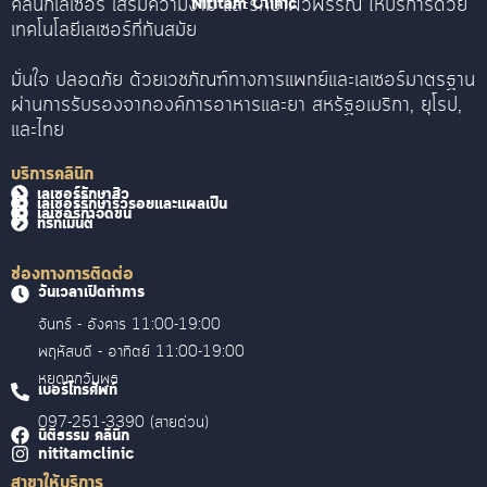
คลินิกเลเซอร์ เสริมความงาม และรักษาผิวพรรณ ให้บริการด้วย
Nititam Clinic
เทคโนโลยีเลเซอร์ที่ทันสมัย
มั่นใจ ปลอดภัย ด้วยเวชภัณฑ์ทางการแพทย์และเลเซอร์มาตรฐาน
ผ่านการรับรองจากองค์การอาหารและยา สหรัฐอเมริกา, ยุโรป,
และไทย
บริการคลินิก
เลเซอร์รักษาสิว
เลเซอร์รักษาริ้วรอยและแผลเป็น
เลเซอร์กำจัดขน
ทรีทเม้นต์
ช่องทางการติดต่อ
วันเวลาเปิดทำการ
จันทร์ - อังคาร 11:00-19:00
พฤหัสบดี - อาทิตย์ 11:00-19:00
หยุดทุกวันพุธ
เบอร์โทรศัพท์
097-251-3390 (สายด่วน)
นิติธรรม คลินิก
nititamclinic
สาขาให้บริการ