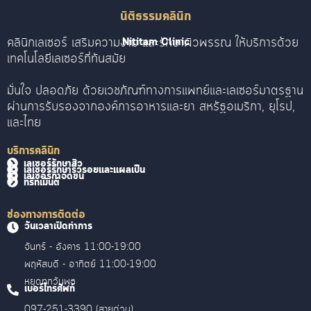
นิติธรรมคลินิก
คลินิกเลเซอร์ เสริมความงาม และรักษาผิวพรรณ ให้บริการด้วย
Nititam Clinic
เทคโนโลยีเลเซอร์ที่ทันสมัย
มั่นใจ ปลอดภัย ด้วยเวชภัณฑ์ทางการแพทย์และเลเซอร์มาตรฐาน
ผ่านการรับรองจากองค์การอาหารและยา สหรัฐอเมริกา, ยุโรป,
และไทย
บริการคลินิก
เลเซอร์รักษาสิว
เลเซอร์รักษาริ้วรอยและแผลเป็น
เลเซอร์กำจัดขน
ทรีทเม้นต์
ช่องทางการติดต่อ
วันเวลาเปิดทำการ
จันทร์ - อังคาร 11:00-19:00
พฤหัสบดี - อาทิตย์ 11:00-19:00
หยุดทุกวันพุธ
เบอร์โทรศัพท์
097-251-3390 (สายด่วน)