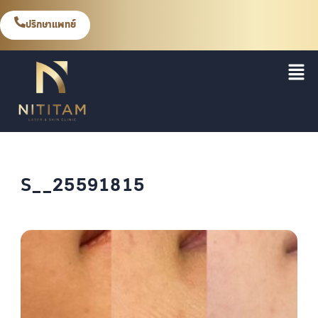
ปรึกษาแพทย์
S__25591815