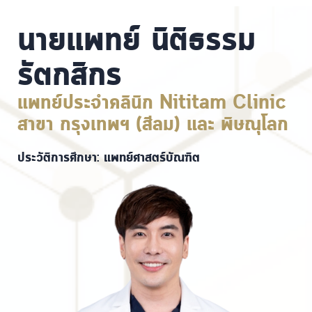
นายแพทย์ นิติธรรม
รัตกสิกร
แพทย์ประจำคลินิก Nititam Clinic
สาขา กรุงเทพฯ (สีลม) และ พิษณุโลก
ประวัติการศึกษา: แพทย์ศาสตร์บัณฑิต