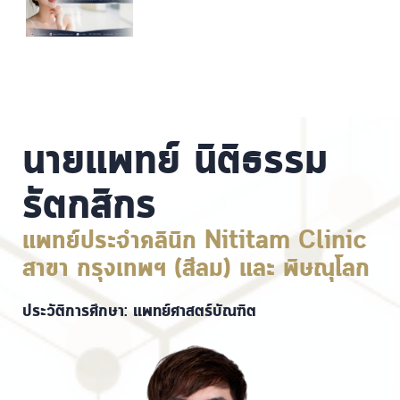
นายแพทย์ นิติธรรม
รัตกสิกร
แพทย์ประจำคลินิก Nititam Clinic
สาขา กรุงเทพฯ (สีลม) และ พิษณุโลก
ประวัติการศึกษา: แพทย์ศาสตร์บัณฑิต