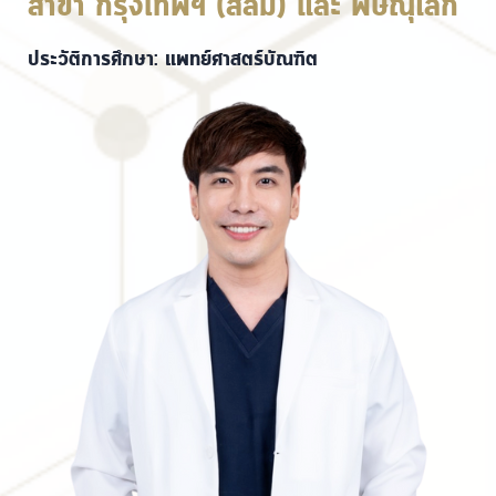
สาขา กรุงเทพฯ (สีลม) และ พิษณุโลก
ประวัติการศึกษา: แพทย์ศาสตร์บัณฑิต