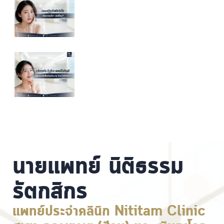
นายแพทย์ นิติธรรม
รัตกสิกร
แพทย์ประจำคลินิก Nititam Clinic