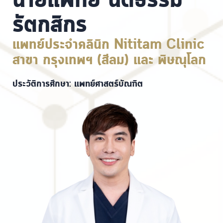
นายแพทย์ นิติธรรม
รัตกสิกร
แพทย์ประจำคลินิก Nititam Clinic
สาขา กรุงเทพฯ (สีลม) และ พิษณุโลก
ประวัติการศึกษา: แพทย์ศาสตร์บัณฑิต