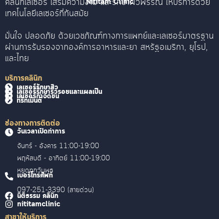
คลินิกเลเซอร์ เสริมความงาม และรักษาผิวพรรณ ให้บริการด้วย
Nititam Clinic
เทคโนโลยีเลเซอร์ที่ทันสมัย
มั่นใจ ปลอดภัย ด้วยเวชภัณฑ์ทางการแพทย์และเลเซอร์มาตรฐาน
ผ่านการรับรองจากองค์การอาหารและยา สหรัฐอเมริกา, ยุโรป,
และไทย
บริการคลินิก
เลเซอร์รักษาสิว
เลเซอร์รักษาริ้วรอยและแผลเป็น
เลเซอร์กำจัดขน
ทรีทเม้นต์
ช่องทางการติดต่อ
วันเวลาเปิดทำการ
จันทร์ - อังคาร 11:00-19:00
พฤหัสบดี - อาทิตย์ 11:00-19:00
หยุดทุกวันพุธ
เบอร์โทรศัพท์
097-251-3390 (สายด่วน)
นิติธรรม คลินิก
nititamclinic
สาขาให้บริการ