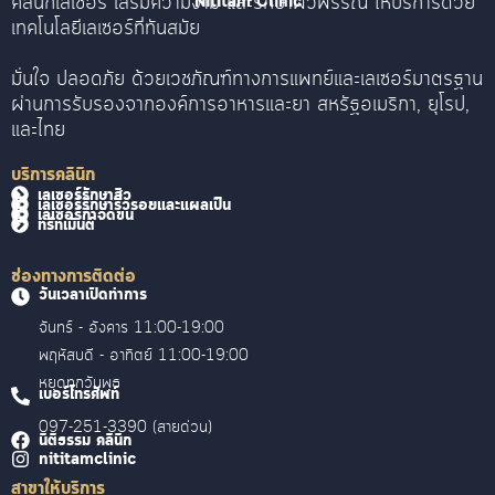
คลินิกเลเซอร์ เสริมความงาม และรักษาผิวพรรณ ให้บริการด้วย
Nititam Clinic
เทคโนโลยีเลเซอร์ที่ทันสมัย
มั่นใจ ปลอดภัย ด้วยเวชภัณฑ์ทางการแพทย์และเลเซอร์มาตรฐาน
ผ่านการรับรองจากองค์การอาหารและยา สหรัฐอเมริกา, ยุโรป,
และไทย
บริการคลินิก
เลเซอร์รักษาสิว
เลเซอร์รักษาริ้วรอยและแผลเป็น
เลเซอร์กำจัดขน
ทรีทเม้นต์
ช่องทางการติดต่อ
วันเวลาเปิดทำการ
จันทร์ - อังคาร 11:00-19:00
พฤหัสบดี - อาทิตย์ 11:00-19:00
หยุดทุกวันพุธ
เบอร์โทรศัพท์
097-251-3390 (สายด่วน)
นิติธรรม คลินิก
nititamclinic
สาขาให้บริการ