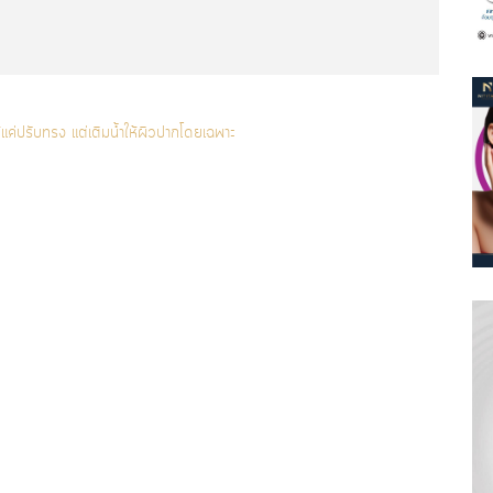
้แค่ปรับทรง แต่เติมน้ำให้ผิวปากโดยเฉพาะ